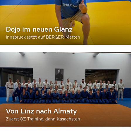
Dojo im neuen Glanz
Innsbruck setzt auf BERGER-Matten
Von Linz nach Almaty
Zuerst OZ-Training, dann Kasachstan