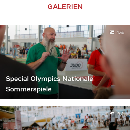
GALERIEN
436
Special Olympics Nationale
Sommerspiele
261