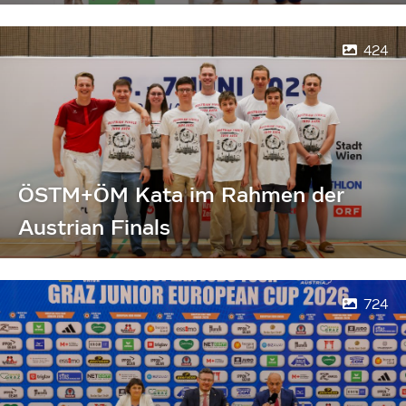
424
ÖSTM+ÖM Kata im Rahmen der
Austrian Finals
724