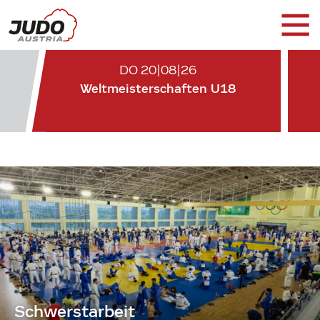
DO 20|08|26
Weltmeisterschaften U18
Schwerstarbeit