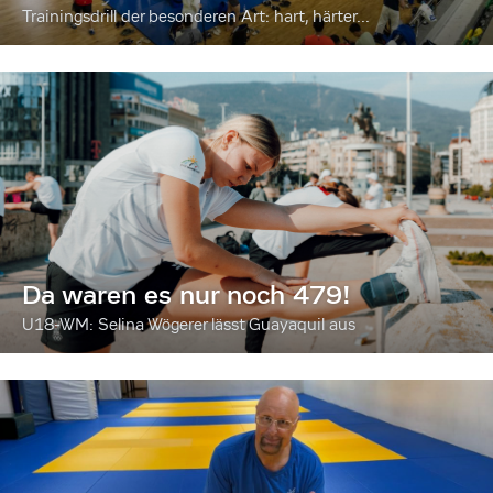
Trainingsdrill der besonderen Art: hart, härter...
Da waren es nur noch 479!
U18-WM: Selina Wögerer lässt Guayaquil aus