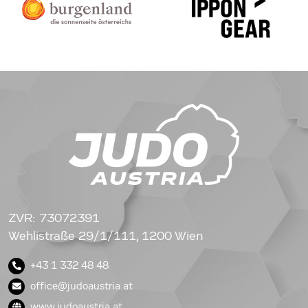
ZVR: 73072391
Wehlistraße 29/1/111, 1200 Wien
+43 1 332 48 48
office@judoaustria.at
www.judoaustria.at