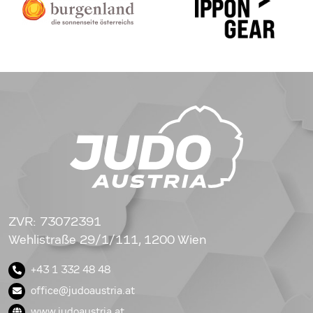
ZVR: 73072391
Wehlistraße 29/1/111, 1200 Wien
+43 1 332 48 48
office@judoaustria.at
www.judoaustria.at