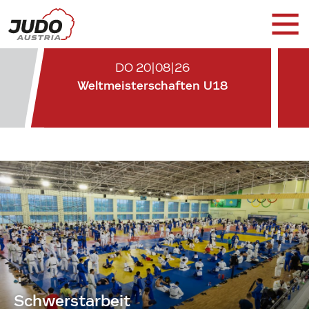
DO 20|08|26
Weltmeisterschaften U18
Schwerstarbeit