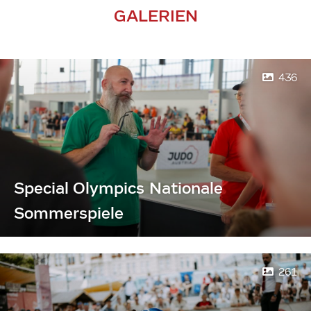
GALERIEN
436
Special Olympics Nationale
Sommerspiele
261