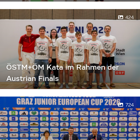
424
ÖSTM+ÖM Kata im Rahmen der
Austrian Finals
724