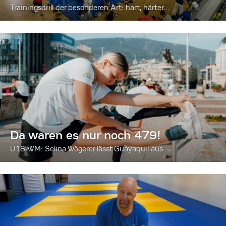
Trainingsdrill der besonderen Art: hart, härter...
Da waren es nur noch 479!
U18-WM: Selina Wögerer lässt Guayaquil aus