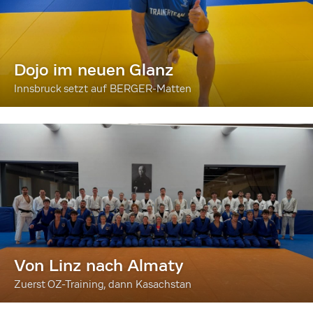
Dojo im neuen Glanz
Innsbruck setzt auf BERGER-Matten
Von Linz nach Almaty
Zuerst OZ-Training, dann Kasachstan