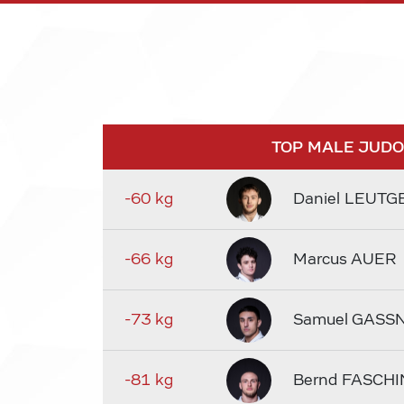
TOP MALE JUD
-60 kg
Daniel LEUTG
-66 kg
Marcus AUER
-73 kg
Samuel GASS
-81 kg
Bernd FASCHI