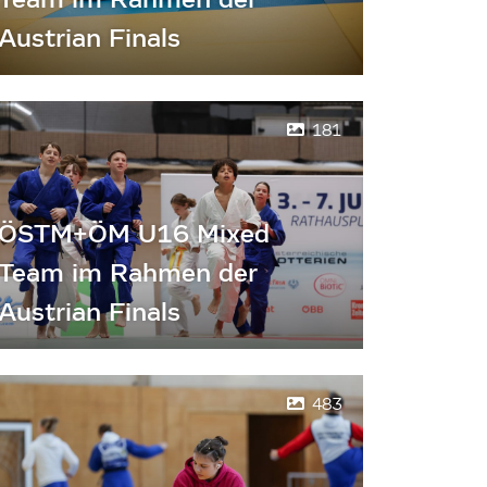
Austrian Finals
181
ÖSTM+ÖM U16 Mixed
Team im Rahmen der
Austrian Finals
483