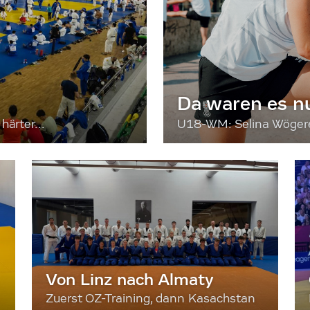
Da waren es n
härter...
U18-WM: Selina Wögerer
Von Linz nach Almaty
Zuerst OZ-Training, dann Kasachstan