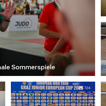
nale Sommerspiele
4
724