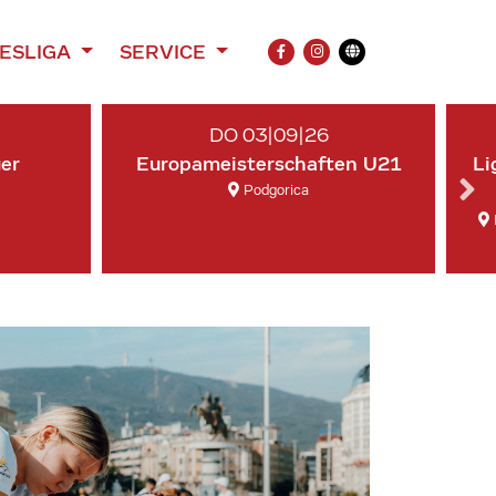
ESLIGA
SERVICE
FACEBOOK
INSTAGRAM
Übersetzung
DO 03|09|26
ger
Europameisterschaften U21
Li
Podgorica