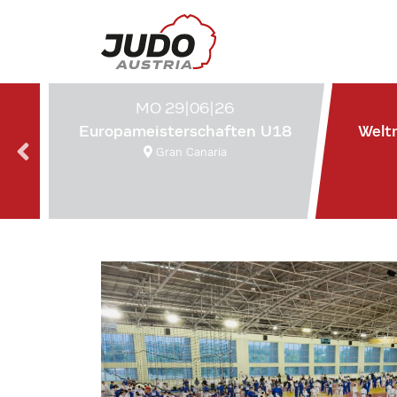
MO 29|06|26
Europameisterschaften U18
Welt
Gran Canaria