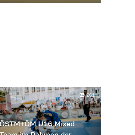
261
ÖSTM+ÖM U16 Mixed
Team im Rahmen der