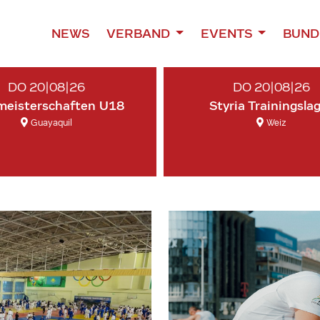
NEWS
VERBAND
EVENTS
BUND
DO 20|08|26
DO 20|08|26
meisterschaften U18
Styria Trainingsla
Guayaquil
Weiz