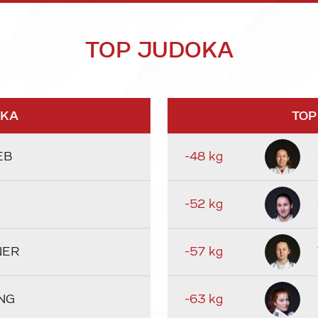
TOP JUDOKA
OKA
TOP
EB
-48 kg
-52 kg
NER
-57 kg
NG
-63 kg