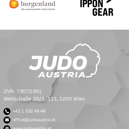
ZVR: 73072391
Wehlistraße 29/1/111, 1200 Wien
+43 1 332 48 48
office@judoaustria.at
www.judoaustria.at