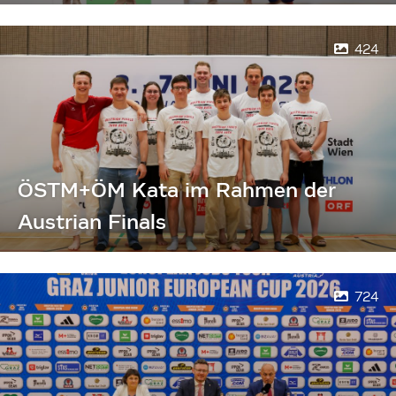
424
ÖSTM+ÖM Kata im Rahmen der
Austrian Finals
724