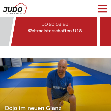
DO 20|08|26
Weltmeisterschaften U18
Dojo im neuen Glanz