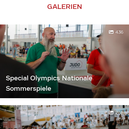
GALERIEN
436
Special Olympics Nationale
Sommerspiele
261