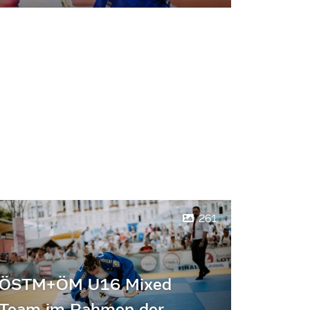
261
ÖSTM+ÖM U16 Mixed
Team im Rahmen der