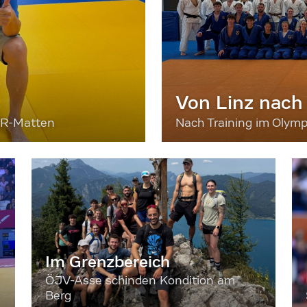
Von Linz nach
ER-Matten
Nach Training im Olymp
Im Grenzbereich
ÖJV-Asse schinden Kondition am
Berg