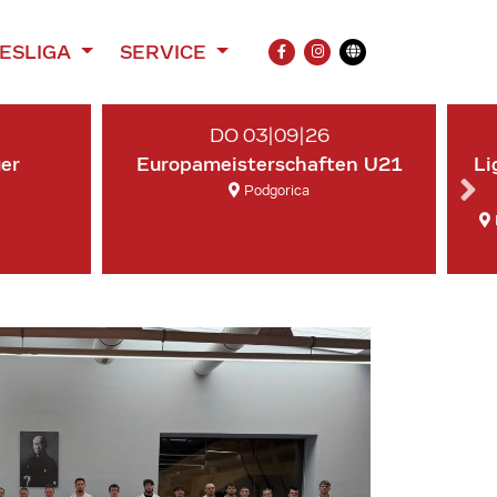
ESLIGA
SERVICE
FACEBOOK
INSTAGRAM
Übersetzung
DO 03|09|26
ger
Europameisterschaften U21
Li
Podgorica