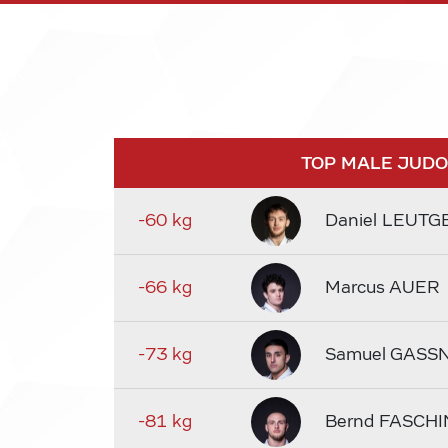
TOP MALE JUD
-60 kg
Daniel LEUTG
-66 kg
Marcus AUER
-73 kg
Samuel GASS
-81 kg
Bernd FASCHI