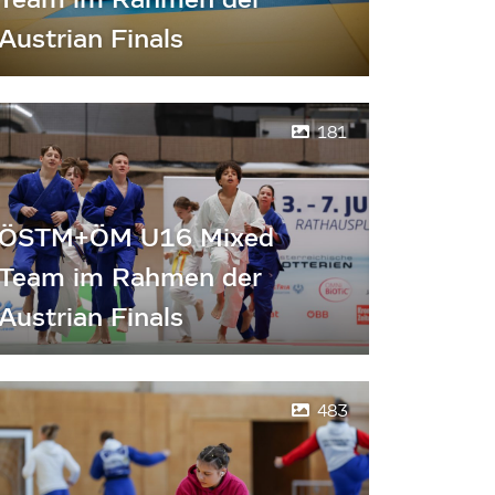
Austrian Finals
181
ÖSTM+ÖM U16 Mixed
Team im Rahmen der
Austrian Finals
483