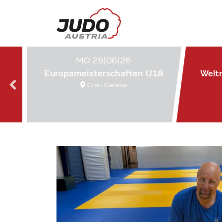
MO 29|06|26
Europameisterschaften U18
Welt
Gran Canaria