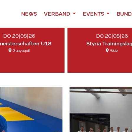
NEWS
VERBAND
EVENTS
BUND
DO 20|08|26
DO 20|08|26
meisterschaften U18
Styria Trainingsla
Guayaquil
Weiz