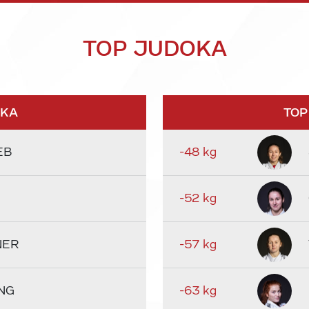
TOP JUDOKA
OKA
TOP
EB
-48 kg
-52 kg
NER
-57 kg
NG
-63 kg