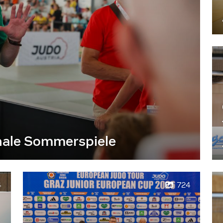
nale Sommerspiele
4
724