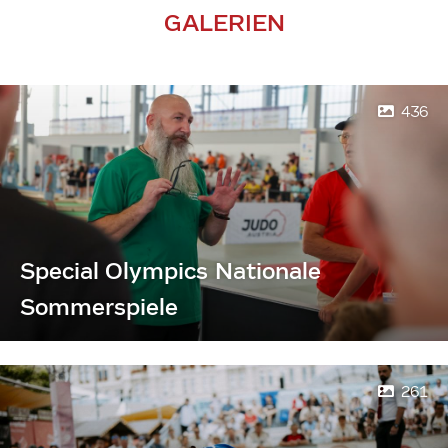
GALERIEN
436
Special Olympics Nationale
Sommerspiele
261