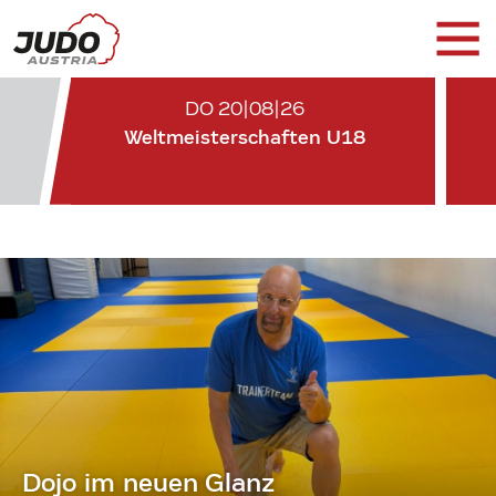
DO 20|08|26
Weltmeisterschaften U18
Dojo im neuen Glanz