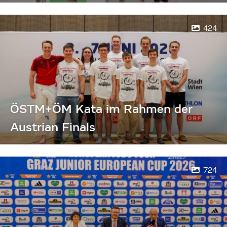
424
ÖSTM+ÖM Kata im Rahmen der
Austrian Finals
724