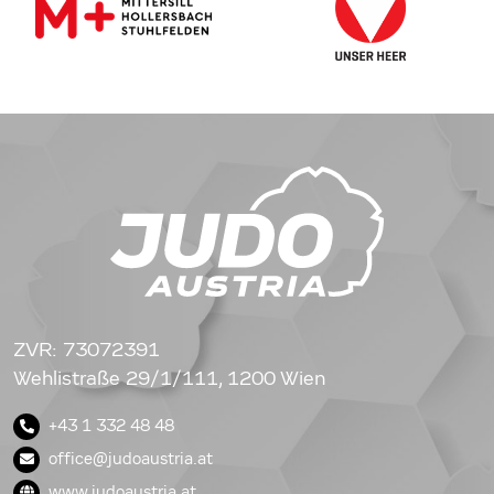
ZVR: 73072391
Wehlistraße 29/1/111, 1200 Wien
+43 1 332 48 48
office@judoaustria.at
www.judoaustria.at