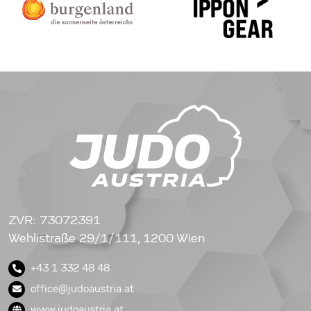
ZVR: 73072391
Wehlistraße 29/1/111, 1200 Wien
+43 1 332 48 48
office@judoaustria.at
www.judoaustria.at