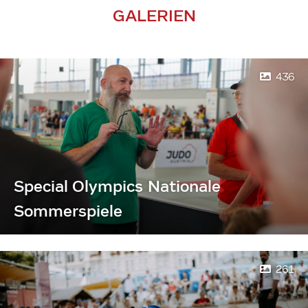
GALERIEN
436
Special Olympics Nationale
Sommerspiele
261