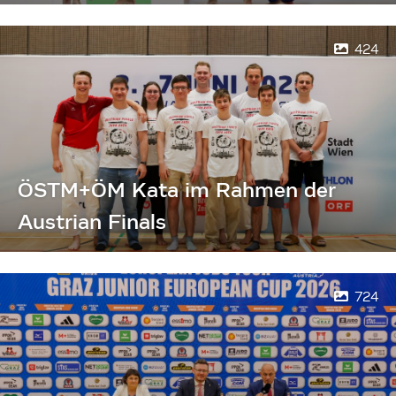
424
ÖSTM+ÖM Kata im Rahmen der
Austrian Finals
724