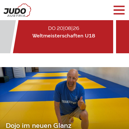
DO 20|08|26
Weltmeisterschaften U18
Dojo im neuen Glanz