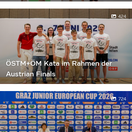
424
ÖSTM+ÖM Kata im Rahmen der
Austrian Finals
724