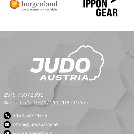
ZVR: 73072391
Wehlistraße 29/1/111, 1200 Wien
+43 1 332 48 48
office@judoaustria.at
www.judoaustria.at