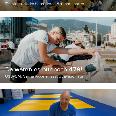
Trainingsdrill der besonderen Art: hart, härter...
Da waren es nur noch 479!
U18-WM: Selina Wögerer lässt Guayaquil aus