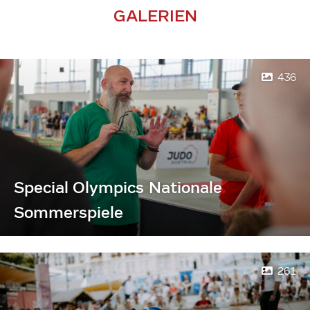
GALERIEN
436
Special Olympics Nationale
Sommerspiele
261