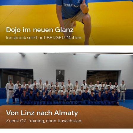
Dojo im neuen Glanz
Innsbruck setzt auf BERGER-Matten
Von Linz nach Almaty
Zuerst OZ-Training, dann Kasachstan