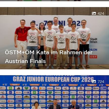
424
ÖSTM+ÖM Kata im Rahmen der
Austrian Finals
724