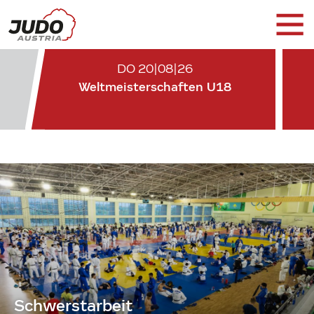
DO 20|08|26
Weltmeisterschaften U18
Schwerstarbeit