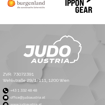
ZVR: 73072391
Wehlistraße 29/1/111, 1200 Wien
+43 1 332 48 48
office@judoaustria.at
www.judoaustria.at